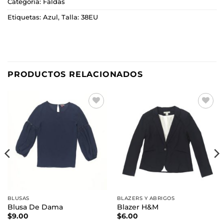
Categoría:
Faldas
Etiquetas:
Azul
,
Talla: 38EU
PRODUCTOS RELACIONADOS
Añadir
Añadir
a la
a la
lista de
lista de
deseos
deseos
BLUSAS
BLAZERS Y ABRIGOS
Blusa De Dama
Blazer H&M
$
9.00
$
6.00