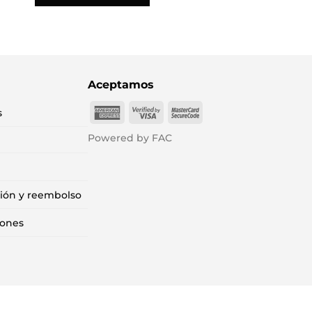
Aceptamos
American
Visa
MasterCard
s
Express
2
2
Powered by FAC
ción y reembolso
iones