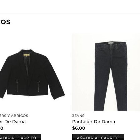
DOS
Añadir
Aña
a la
a l
lista de
lista
deseos
des
ERS Y ABRIGOS
JEANS
er De Dama
Pantalón De Dama
00
$
6.00
ADIR AL CARRITO
AÑADIR AL CARRITO