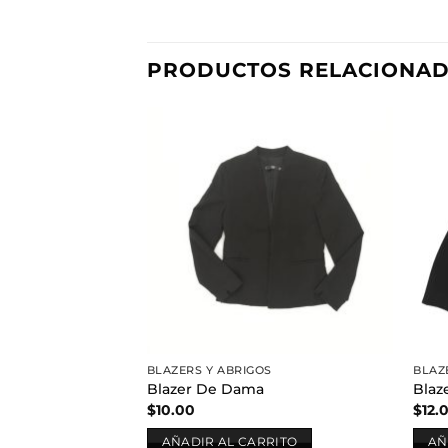
PRODUCTOS RELACIONA
Añadir
a la
lista de
deseos
BLAZERS Y ABRIGOS
BLAZ
Blazer De Dama
Blaz
$
10.00
$
12.
AÑADIR AL CARRITO
AÑ