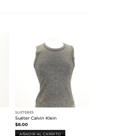
dir
Añadir
a
a la
 de
lista de
eos
deseos
SUÉTERES
Suéter Calvin Klein
$
8.00
AÑADIR AL CARRITO