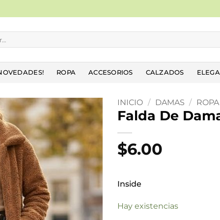
NOVEDADES!
ROPA
ACCESORIOS
CALZADOS
ELEGA
INICIO
/
DAMAS
/
ROPA
Falda De Dam
Añadir
a la
$
6.00
lista
de
deseos
Inside
Hay existencias