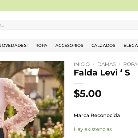
NOVEDADES!
ROPA
ACCESORIOS
CALZADOS
ELEGA
INICIO
/
DAMAS
/
ROPA
Falda Levi ‘ S
Añadir
a la
$
5.00
lista
de
deseos
Marca Reconocida
Hay existencias