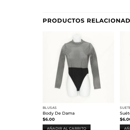
PRODUCTOS RELACIONA
Añadir
a la
lista de
deseos
BLUSAS
SUÉT
Body De Dama
Suét
$
6.00
$
6.0
AÑADIR AL CARRITO
AÑ