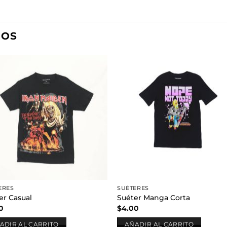
DOS
Añadir
Aña
a la
a l
lista de
lista
deseos
des
ERES
SUÉTERES
er Casual
Suéter Manga Corta
0
$
4.00
ADIR AL CARRITO
AÑADIR AL CARRITO