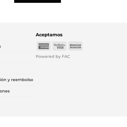
Aceptamos
American
Visa
MasterCard
s
Express
2
2
Powered by FAC
ción y reembolso
iones