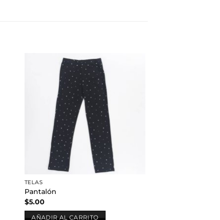
dir
Añadir
a
a la
 de
lista de
eos
deseos
TELAS
Pantalón
$
5.00
AÑADIR AL CARRITO