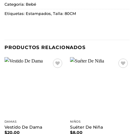
Categoría:
Bebé
Etiquetas:
Estampados
,
Talla: 80CM
PRODUCTOS RELACIONADOS
Añadir
Añadir
a la
a la
lista de
lista de
deseos
deseos
DAMAS
NIÑOS
Vestido De Dama
Suéter De Niña
$
20.00
$
8.00