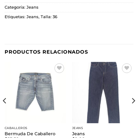
Categoría:
Jeans
Etiquetas:
Jeans
,
Talla: 36
PRODUCTOS RELACIONADOS
Añadir
Añadir
a la
a la
lista de
lista de
deseos
deseos
CABALLEROS
JEANS
Bermuda De Caballero
Jeans