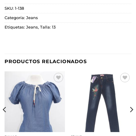
SKU:
1-138
Categoría:
Jeans
Etiquetas:
Jeans
,
Talla: 13
PRODUCTOS RELACIONADOS
Añadir
Añadir
a la
a la
lista de
lista de
deseos
deseos