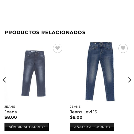
PRODUCTOS RELACIONADOS
Añadir
Añadir
a la
a la
lista de
lista de
deseos
deseos
JEANS
JEANS
Jeans
Jeans Levi´S
$
8.00
$
8.00
AÑADIR AL CARRITO
AÑADIR AL CARRITO