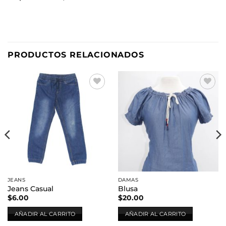
PRODUCTOS RELACIONADOS
Añadir
Añadir
a la
a la
lista de
lista de
deseos
deseos
JEANS
DAMAS
Jeans Casual
Blusa
$
6.00
$
20.00
AÑADIR AL CARRITO
AÑADIR AL CARRITO