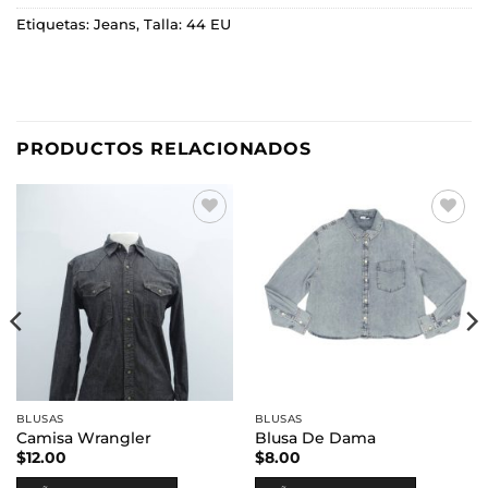
Etiquetas:
Jeans
,
Talla: 44 EU
PRODUCTOS RELACIONADOS
Añadir
Añadir
a la
a la
lista de
lista de
deseos
deseos
BLUSAS
BLUSAS
Camisa Wrangler
Blusa De Dama
$
12.00
$
8.00