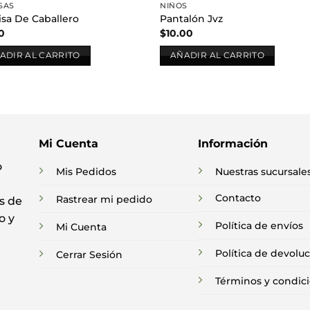
SAS
NIÑOS
sa De Caballero
Pantalón Jvz
0
$
10.00
ADIR AL CARRITO
AÑADIR AL CARRITO
Mi Cuenta
Información
o
Mis Pedidos
Nuestras sucursale
Contacto
Rastrear mi pedido
s de
o y
Política de envíos
Mi Cuenta
Política de devolu
Cerrar Sesión
Términos y condic