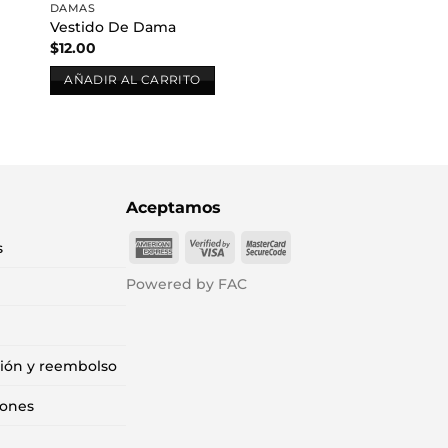
DAMAS
Vestido De Dama
$
12.00
AÑADIR AL CARRITO
Aceptamos
American
Visa
MasterCard
s
Express
2
2
Powered by FAC
ción y reembolso
iones