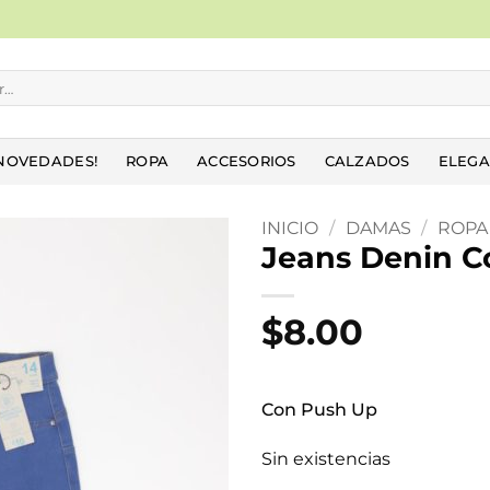
NOVEDADES!
ROPA
ACCESORIOS
CALZADOS
ELEGA
INICIO
/
DAMAS
/
ROPA
Jeans Denin C
Añadir
a la
$
8.00
lista
de
deseos
Con Push Up
Sin existencias