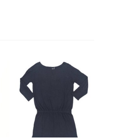
dir
Añadir
a
a la
 de
lista de
eos
deseos