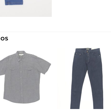
DOS
Añadir
Aña
a la
a l
lista de
lista
deseos
des