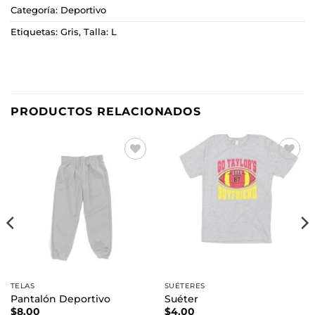
Categoría:
Deportivo
Etiquetas:
Gris
,
Talla: L
PRODUCTOS RELACIONADOS
Añadir
Añadir
a la
a la
lista de
lista de
deseos
deseos
TELAS
SUÉTERES
Pantalón Deportivo
Suéter
$
8.00
$
4.00