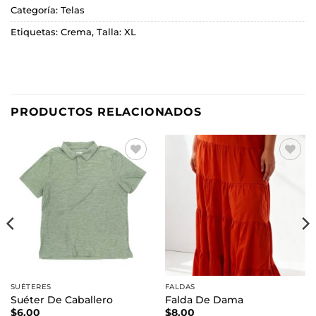
Categoría:
Telas
Etiquetas:
Crema
,
Talla: XL
PRODUCTOS RELACIONADOS
Añadir
Añadir
a la
a la
lista de
lista de
deseos
deseos
SUÉTERES
FALDAS
Suéter De Caballero
Falda De Dama
$
6.00
$
8.00