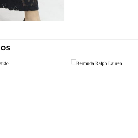
DOS
Añadir
Aña
a la
a l
lista de
lista
deseos
des