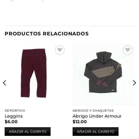
PRODUCTOS RELACIONADOS
Añadir
Añadir
a la
a la
lista de
lista de
deseos
deseos
DEPORTIVO
ABRIGOS Y CHAQUETAS
Leggins
Abrigo Under Armour
$
6.00
$
12.00
AÑADIR AL CARRITO
AÑADIR AL CARRITO