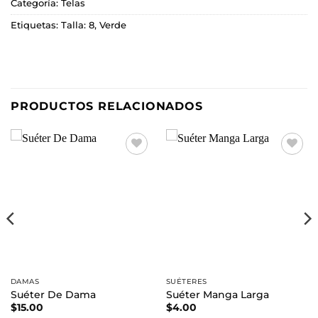
Categoría:
Telas
Etiquetas:
Talla: 8
,
Verde
PRODUCTOS RELACIONADOS
Añadir
Añadir
a la
a la
lista de
lista de
deseos
deseos
DAMAS
SUÉTERES
Suéter De Dama
Suéter Manga Larga
$
15.00
$
4.00