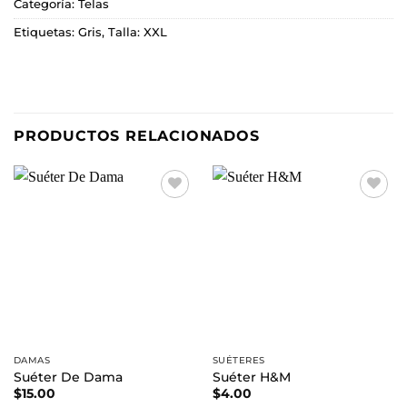
Categoría:
Telas
Etiquetas:
Gris
,
Talla: XXL
PRODUCTOS RELACIONADOS
Añadir
Añadir
a la
a la
lista de
lista de
deseos
deseos
DAMAS
SUÉTERES
Suéter De Dama
Suéter H&M
$
15.00
$
4.00