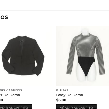
DOS
Añadir
Aña
a la
a l
lista de
lista
deseos
des
ERS Y ABRIGOS
BLUSAS
er De Dama
Body De Dama
00
$
6.00
ADIR AL CARRITO
AÑADIR AL CARRITO