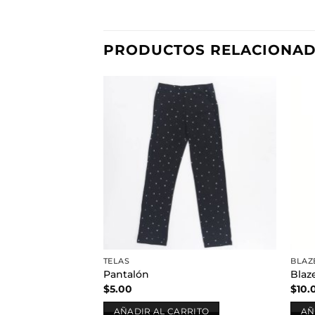
PRODUCTOS RELACIONA
Añadir
a la
lista de
deseos
TELAS
BLAZ
Pantalón
Blaz
$
5.00
$
10.
AÑADIR AL CARRITO
AÑ