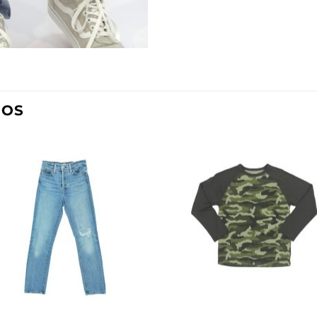
DOS
Añadir
Aña
a la
a l
lista de
lista
deseos
des