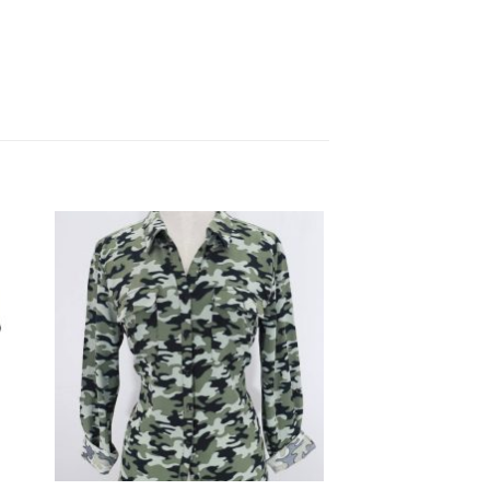
dir
Añadir
a
a la
 de
lista de
eos
deseos