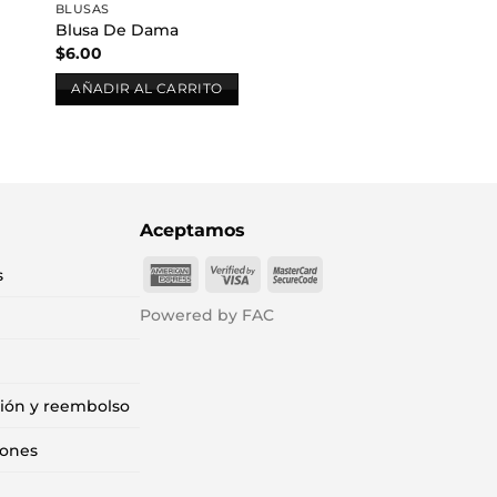
BLUSAS
Blusa De Dama
$
6.00
AÑADIR AL CARRITO
Aceptamos
American
Visa
MasterCard
s
Express
2
2
Powered by FAC
ción y reembolso
iones