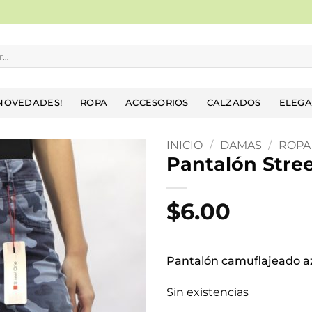
NOVEDADES!
ROPA
ACCESORIOS
CALZADOS
ELEGA
INICIO
/
DAMAS
/
ROPA
Pantalón Stre
Añadir
a la
$
6.00
lista
de
deseos
Pantalón camuflajeado az
Sin existencias