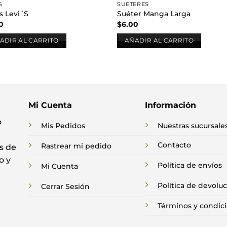
S
SUÉTERES
s Levi´S
Suéter Manga Larga
0
$
6.00
ADIR AL CARRITO
AÑADIR AL CARRITO
Mi Cuenta
Información
o
Mis Pedidos
Nuestras sucursale
Contacto
Rastrear mi pedido
s de
o y
Política de envíos
Mi Cuenta
Política de devolu
Cerrar Sesión
Términos y condic