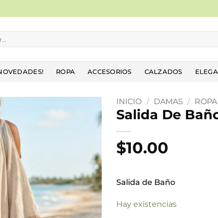
NOVEDADES!
ROPA
ACCESORIOS
CALZADOS
ELEGA
INICIO
/
DAMAS
/
ROPA
Salida De Bañ
Añadir
a la
$
10.00
lista
de
deseos
Salida de Baño
Hay existencias