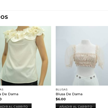
DOS
Añadir
Aña
a la
a l
lista de
lista
deseos
des
AS
BLUSAS
a De Dama
Blusa De Dama
0
$
6.00
ADIR AL CARRITO
AÑADIR AL CARRITO