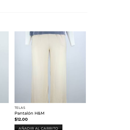
dir
Añadir
a
a la
 de
lista de
eos
deseos
TELAS
Pantalón H&M
$
12.00
AÑADIR AL CARRITO