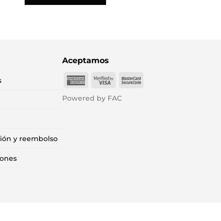
Aceptamos
American
Visa
MasterCard
s
Express
2
2
Powered by FAC
ción y reembolso
iones