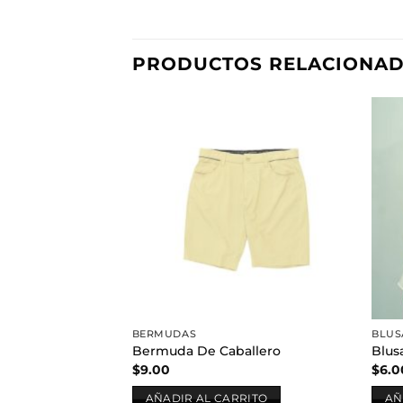
PRODUCTOS RELACIONA
Añadir
a la
lista de
deseos
BERMUDAS
BLUS
Bermuda De Caballero
Blus
$
9.00
$
6.0
AÑADIR AL CARRITO
AÑ