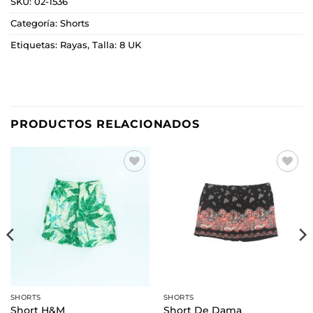
SKU:
02-1536
Categoría:
Shorts
Etiquetas:
Rayas
,
Talla: 8 UK
PRODUCTOS RELACIONADOS
Añadir
Añadir
a la
a la
lista de
lista de
deseos
deseos
SHORTS
SHORTS
Short H&M
Short De Dama