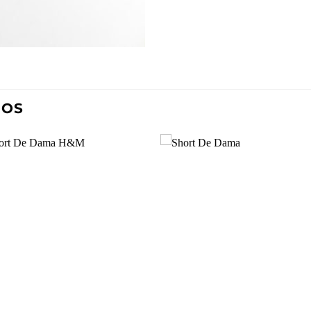
DOS
Añadir
Aña
a la
a l
lista de
lista
deseos
des