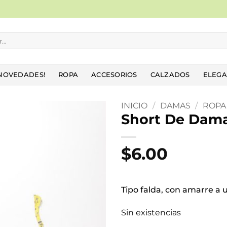
NOVEDADES!
ROPA
ACCESORIOS
CALZADOS
ELEGA
INICIO
/
DAMAS
/
ROPA
Short De Dam
Añadir
a la
$
6.00
lista
de
deseos
Tipo falda, con amarre a 
Sin existencias