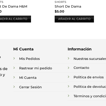
TS
SHORTS
rt De Dama H&M
Short De Dama
0
$
5.00
ADIR AL CARRITO
AÑADIR AL CARRITO
Mi Cuenta
Información
o
Mis Pedidos
Nuestras sucursale
Contacto
Rastrear mi pedido
s de
o y
Política de envíos
Mi Cuenta
Política de devolu
Cerrar Sesión
Términos y condic