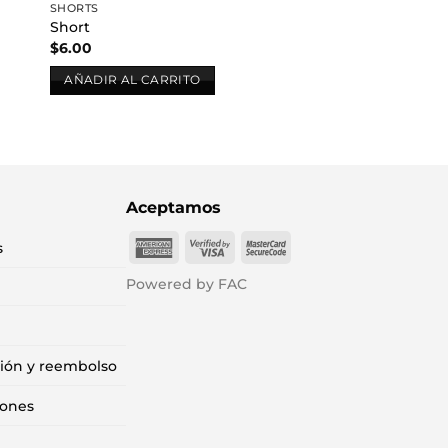
SHORTS
Short
$
6.00
AÑADIR AL CARRITO
Aceptamos
American
Visa
MasterCard
s
Express
2
2
Powered by FAC
ción y reembolso
iones