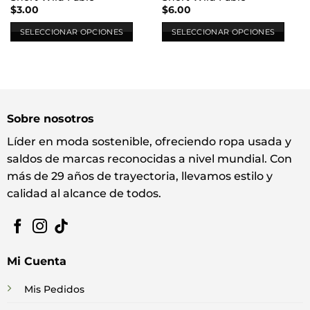
$
3.00
$
6.00
SELECCIONAR OPCIONES
SELECCIONAR OPCIONES
Este
Este
producto
producto
tiene
tiene
múltiples
múltiples
variantes.
variantes.
Sobre nosotros
Las
Las
opciones
opciones
Líder en moda sostenible, ofreciendo ropa usada y
se
se
saldos de marcas reconocidas a nivel mundial. Con
pueden
pueden
más de 29 años de trayectoria, llevamos estilo y
elegir
elegir
calidad al alcance de todos.
en
en
la
la
página
página
de
de
producto
producto
Mi Cuenta
Mis Pedidos