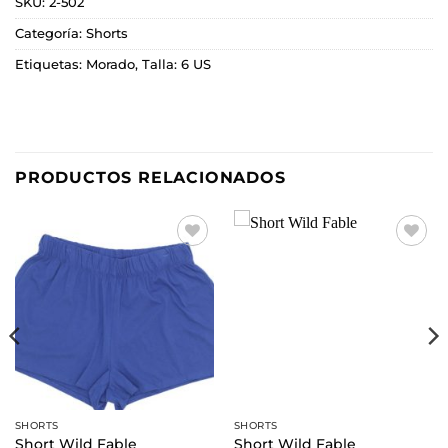
SKU:
2-502
Categoría:
Shorts
Etiquetas:
Morado
,
Talla: 6 US
PRODUCTOS RELACIONADOS
Añadir
Añadir
a la
a la
lista de
lista de
deseos
deseos
SHORTS
SHORTS
Short Wild Fable
Short Wild Fable