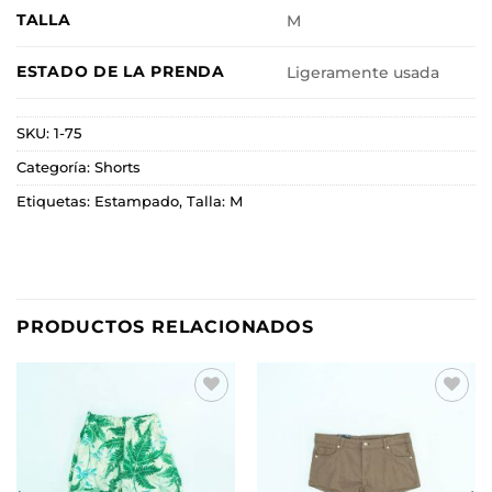
TALLA
M
ESTADO DE LA PRENDA
Ligeramente usada
SKU:
1-75
Categoría:
Shorts
Etiquetas:
Estampado
,
Talla: M
PRODUCTOS RELACIONADOS
Añadir
Añadir
a la
a la
lista de
lista de
deseos
deseos