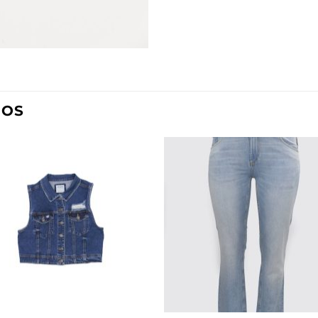
DOS
Añadir
Aña
a la
a l
lista de
lista
deseos
des