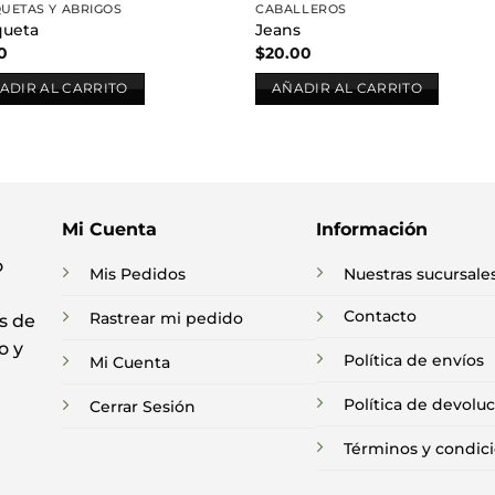
UETAS Y ABRIGOS
CABALLEROS
queta
Jeans
0
$
20.00
ADIR AL CARRITO
AÑADIR AL CARRITO
Mi Cuenta
Información
o
Mis Pedidos
Nuestras sucursale
Contacto
Rastrear mi pedido
s de
o y
Política de envíos
Mi Cuenta
Política de devolu
Cerrar Sesión
Términos y condic