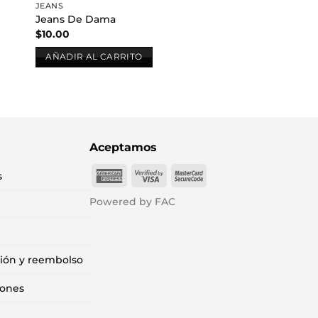
JEANS
Jeans De Dama
$
10.00
AÑADIR AL CARRITO
Aceptamos
American
Visa
MasterCard
s
Express
2
2
Powered by FAC
ción y reembolso
iones