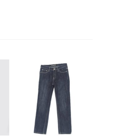
dir
Añadir
a
a la
 de
lista de
eos
deseos