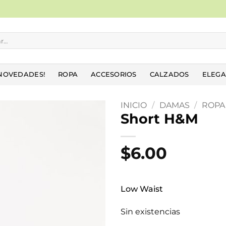
NOVEDADES!
ROPA
ACCESORIOS
CALZADOS
ELEGA
INICIO
/
DAMAS
/
ROPA
Short H&M
Añadir
a la
$
6.00
lista
de
deseos
Low Waist
Sin existencias