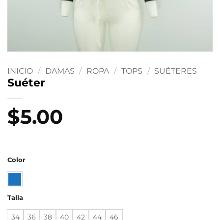
INICIO
/
DAMAS
/
ROPA
/
TOPS
/
SUÉTERES
Suéter
$
5.00
Color
Talla
34
36
38
40
42
44
46