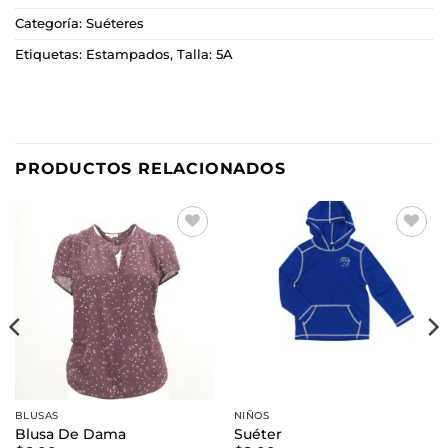
Categoría:
Suéteres
Etiquetas:
Estampados
,
Talla: 5A
PRODUCTOS RELACIONADOS
Añadir
Añadir
a la
a la
lista de
lista de
deseos
deseos
BLUSAS
NIÑOS
Blusa De Dama
Suéter