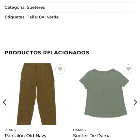
Categoría:
Suéteres
Etiquetas:
Talla: 8A
,
Verde
PRODUCTOS RELACIONADOS
Añadir
Añadir
a la
a la
lista de
lista de
deseos
deseos
JEANS
DAMAS
Pantalón Old Navy
Suéter De Dama