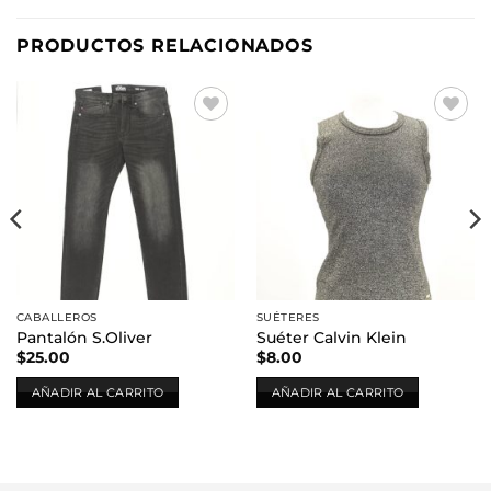
PRODUCTOS RELACIONADOS
Añadir
Añadir
a la
a la
lista de
lista de
deseos
deseos
CABALLEROS
SUÉTERES
Pantalón S.Oliver
Suéter Calvin Klein
$
25.00
$
8.00
AÑADIR AL CARRITO
AÑADIR AL CARRITO