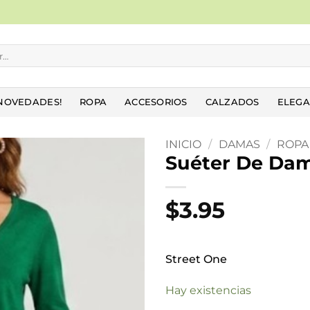
NOVEDADES!
ROPA
ACCESORIOS
CALZADOS
ELEGA
INICIO
/
DAMAS
/
ROPA
Suéter De Da
Añadir
a la
$
3.95
lista
de
deseos
Street One
Hay existencias