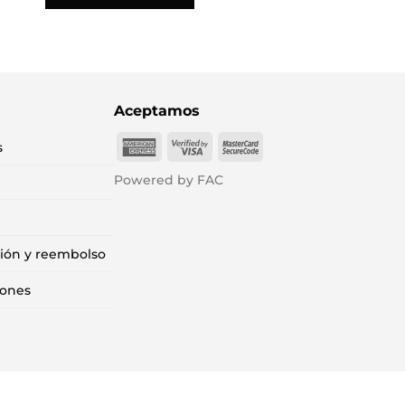
Aceptamos
American
Visa
MasterCard
s
Express
2
2
Powered by FAC
ción y reembolso
iones