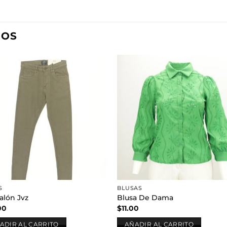
DOS
Añadir
Aña
a la
a l
lista de
lista
deseos
des
S
BLUSAS
alón Jvz
Blusa De Dama
00
$
11.00
ADIR AL CARRITO
AÑADIR AL CARRITO