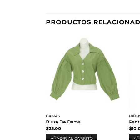
PRODUCTOS RELACIONA
Añadir
a la
lista de
deseos
DAMAS
NIÑO
Blusa De Dama
Pant
$
25.00
$
10.
AÑADIR AL CARRITO
AÑ