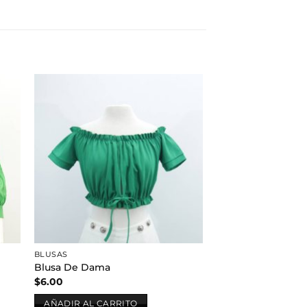
dir
Añadir
a
a la
 de
lista de
eos
deseos
BLUSAS
Blusa De Dama
$
6.00
AÑADIR AL CARRITO