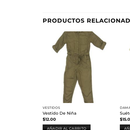
PRODUCTOS RELACIONA
Añadir
a la
lista de
deseos
VESTIDOS
DAM
Vestido De Niña
Suét
$
12.00
$
15.
AÑADIR AL CARRITO
AÑ