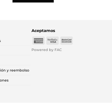
Aceptamos
American
Visa
MasterCard
s
Express
2
2
Powered by FAC
ción y reembolso
iones