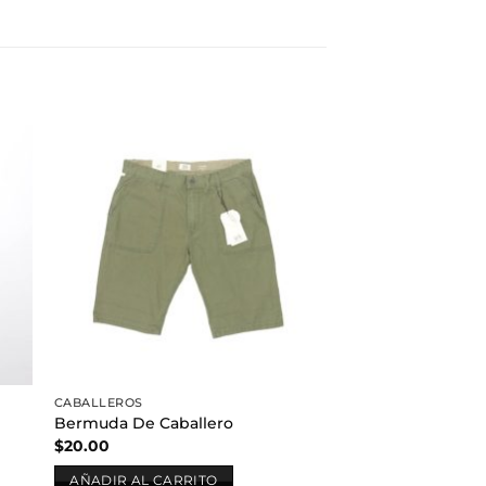
dir
Añadir
a
a la
 de
lista de
eos
deseos
CABALLEROS
Bermuda De Caballero
$
20.00
AÑADIR AL CARRITO