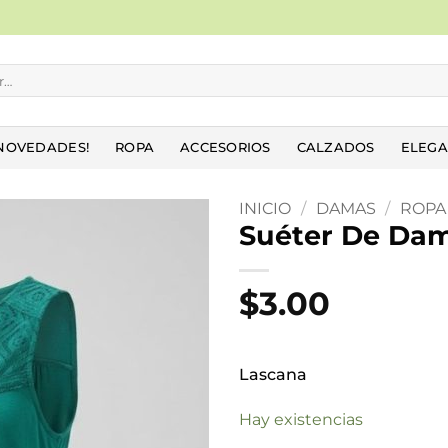
NOVEDADES!
ROPA
ACCESORIOS
CALZADOS
ELEGA
INICIO
/
DAMAS
/
ROPA
Suéter De Da
Añadir
a la
$
3.00
lista
de
deseos
Lascana
Hay existencias