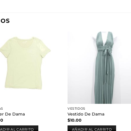
DOS
Añadir
Aña
a la
a l
lista de
lista
deseos
des
AS
VESTIDOS
er De Dama
Vestido De Dama
00
$
10.00
ADIR AL CARRITO
AÑADIR AL CARRITO