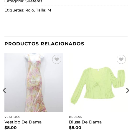
Categoría:
Suéteres
Etiquetas:
Rojo
,
Talla: M
PRODUCTOS RELACIONADOS
Añadir
Añadir
a la
a la
lista de
lista de
deseos
deseos
VESTIDOS
BLUSAS
Vestido De Dama
Blusa De Dama
$
8.00
$
8.00