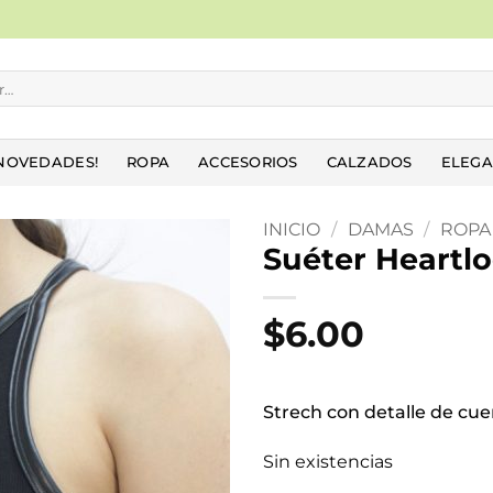
NOVEDADES!
ROPA
ACCESORIOS
CALZADOS
ELEGA
INICIO
/
DAMAS
/
ROPA
Suéter Heartl
Añadir
a la
$
6.00
lista
de
deseos
Strech con detalle de cue
Sin existencias