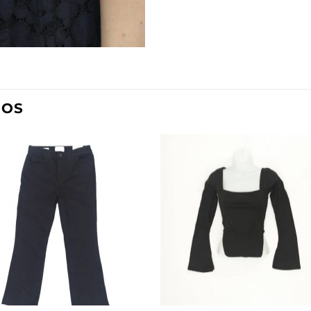
DOS
Añadir
Aña
a la
a l
lista de
lista
deseos
des