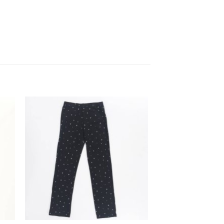
dir
Añadir
a
a la
 de
lista de
eos
deseos