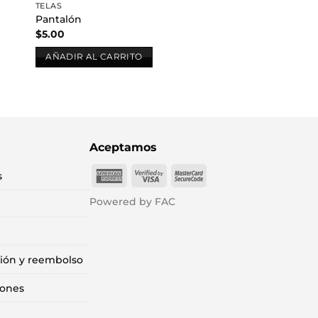
TELAS
Pantalón
$
5.00
AÑADIR AL CARRITO
Aceptamos
American
Visa
MasterCard
s
Express
2
2
Powered by FAC
ción y reembolso
iones