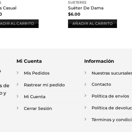
S
SUÉTERES
s Casual
Suéter De Dama
0
$
6.00
ADIR AL CARRITO
AÑADIR AL CARRITO
Mi Cuenta
Información
o
Mis Pedidos
Nuestras sucursale
Contacto
Rastrear mi pedido
s de
o y
Política de envíos
Mi Cuenta
Política de devolu
Cerrar Sesión
Términos y condic