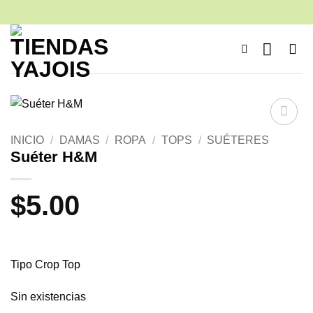
Saltar
al
contenido
Añadir
INICIO
/
DAMAS
/
ROPA
/
TOPS
/
SUÉTERES
a la
Suéter H&M
lista de
deseos
$
5.00
Tipo Crop Top
Sin existencias