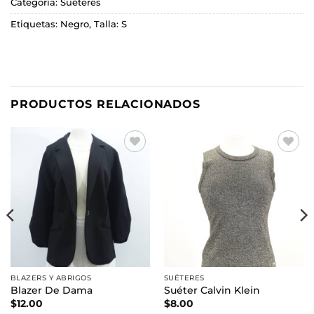
Categoría:
Suéteres
Etiquetas:
Negro
,
Talla: S
PRODUCTOS RELACIONADOS
Añadir
Añadir
a la
a la
lista de
lista de
deseos
deseos
BLAZERS Y ABRIGOS
SUÉTERES
Blazer De Dama
Suéter Calvin Klein
$
12.00
$
8.00