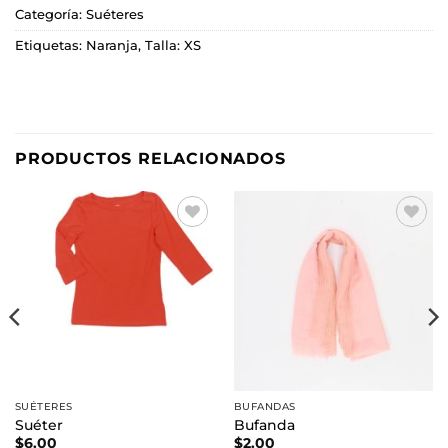
Categoría:
Suéteres
Etiquetas:
Naranja
,
Talla: XS
PRODUCTOS RELACIONADOS
Añadir
Añadir
a la
a la
lista de
lista de
deseos
deseos
SUÉTERES
BUFANDAS
Suéter
Bufanda
$
6.00
$
2.00