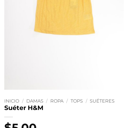
INICIO
/
DAMAS
/
ROPA
/
TOPS
/
SUÉTERES
Suéter H&M
$
5.00