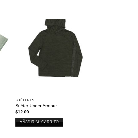
dir
Añadir
a
a la
 de
lista de
eos
deseos
SUÉTERES
Suéter Under Armour
$
12.00
AÑADIR AL CARRITO