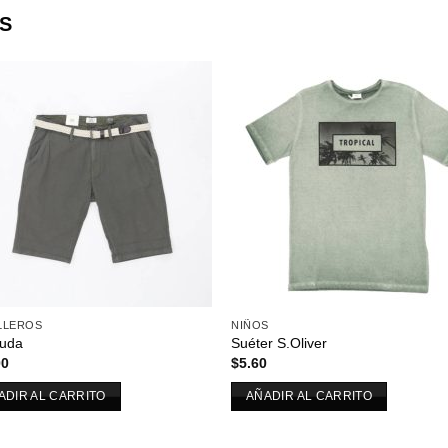
S
Añadir
Aña
a la
a l
lista de
lista
deseos
des
LLEROS
NIÑOS
uda
Suéter S.Oliver
00
$
5.60
ADIR AL CARRITO
AÑADIR AL CARRITO