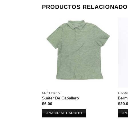
PRODUCTOS RELACIONADO
Añadir
a la
lista de
deseos
SUÉTERES
CABA
Suéter De Caballero
Berm
$
6.00
$
20.
AÑADIR AL CARRITO
AÑ