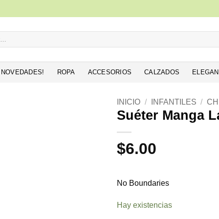
NOVEDADES!
ROPA
ACCESORIOS
CALZADOS
ELEGAN
INICIO
/
INFANTILES
/
CH
Suéter Manga L
Añadir
a la
$
6.00
lista de
deseos
No Boundaries
Hay existencias