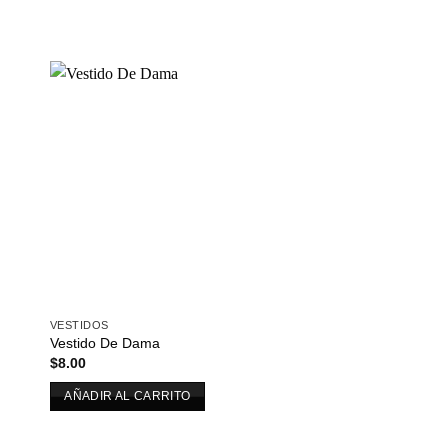
dir
Añadir
a
a la
 de
lista de
eos
deseos
VESTIDOS
Vestido De Dama
$
8.00
AÑADIR AL CARRITO