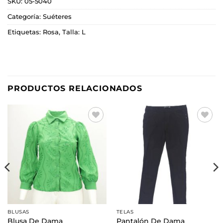
SKU:
05-5040
Categoría:
Suéteres
Etiquetas:
Rosa
,
Talla: L
PRODUCTOS RELACIONADOS
Añadir
Añadir
a la
a la
lista de
lista de
deseos
deseos
BLUSAS
TELAS
Blusa De Dama
Pantalón De Dama