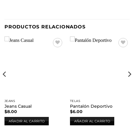
PRODUCTOS RELACIONADOS
Añadir
Añadir
a la
a la
lista de
lista de
deseos
deseos
JEANS
TELAS
Jeans Casual
Pantalón Deportivo
$
8.00
$
6.00
AÑADIR AL CARRITO
AÑADIR AL CARRITO