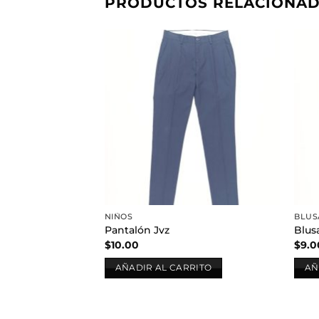
PRODUCTOS RELACIONA
Añadir
a la
lista de
deseos
NIÑOS
BLUS
Pantalón Jvz
Blus
$
10.00
$
9.0
AÑADIR AL CARRITO
AÑ