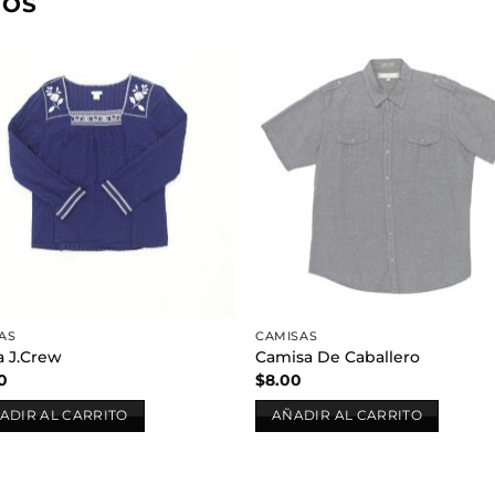
DOS
Añadir
Aña
a la
a l
lista de
lista
deseos
des
AS
CAMISAS
a J.Crew
Camisa De Caballero
0
$
8.00
ADIR AL CARRITO
AÑADIR AL CARRITO