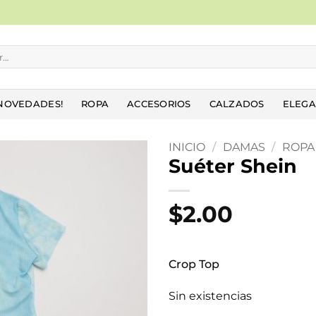
NOVEDADES!
ROPA
ACCESORIOS
CALZADOS
ELEGA
INICIO
/
DAMAS
/
ROPA
Suéter Shein
Añadir
a la
$
2.00
lista
de
deseos
Crop Top
Sin existencias