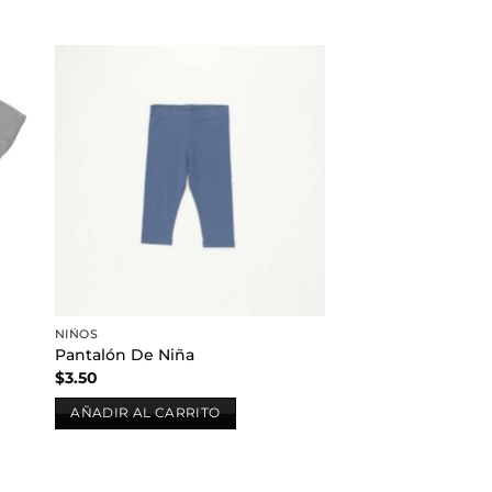
dir
Añadir
a
a la
 de
lista de
eos
deseos
NIÑOS
Pantalón De Niña
$
3.50
AÑADIR AL CARRITO