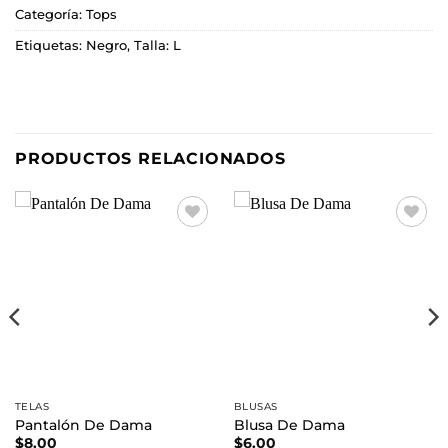
Categoría:
Tops
Etiquetas:
Negro
,
Talla: L
PRODUCTOS RELACIONADOS
Añadir
Añadir
a la
a la
lista de
lista de
deseos
deseos
TELAS
BLUSAS
Pantalón De Dama
Blusa De Dama
$
8.00
$
6.00