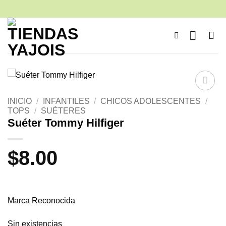
Saltar
al
contenido
Añadir
INICIO
/
INFANTILES
/
CHICOS ADOLESCENTES
/
a la
TOPS
/
SUÉTERES
lista de
Suéter Tommy Hilfiger
deseos
$
8.00
Marca Reconocida
Sin existencias