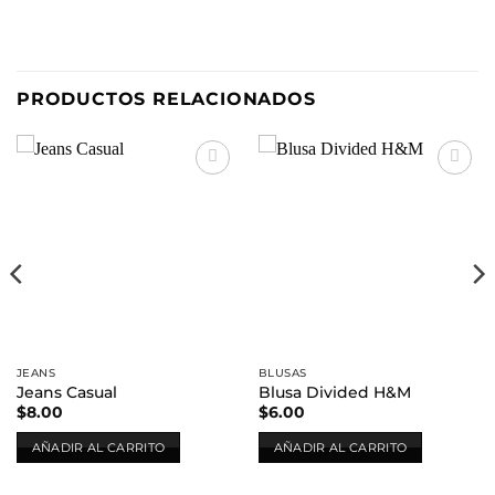
PRODUCTOS RELACIONADOS
Añadir
Añadir
a la
a la
lista de
lista de
deseos
deseos
JEANS
BLUSAS
Jeans Casual
Blusa Divided H&M
$
8.00
$
6.00
AÑADIR AL CARRITO
AÑADIR AL CARRITO