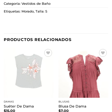
Categoría:
Vestidos de Baño
Etiquetas:
Morado
,
Talla: S
PRODUCTOS RELACIONADOS
Añadir
Añadir
a la
a la
lista de
lista de
deseos
deseos
DAMAS
BLUSAS
Suéter De Dama
Blusa De Dama
$
15.00
$
7.00