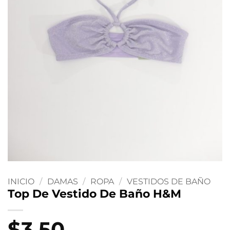
INICIO
/
DAMAS
/
ROPA
/
VESTIDOS DE BAÑO
Top De Vestido De Baño H&M
$
3.50