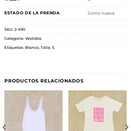
ESTADO DE LA PRENDA
Como nueva
SKU:
2-490
Categoría:
Vestidos
Etiquetas:
Blanco
,
Talla: S
PRODUCTOS RELACIONADOS
Añadir
Añadir
a la
a la
lista de
lista de
deseos
deseos