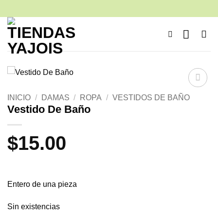
Saltar
al
contenido
Añadir
INICIO
/
DAMAS
/
ROPA
/
VESTIDOS DE BAÑO
a la
Vestido De Baño
lista de
deseos
$
15.00
Entero de una pieza
Sin existencias