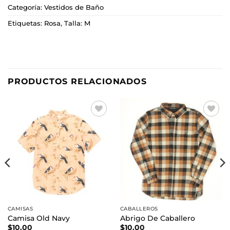
Categoría:
Vestidos de Baño
Etiquetas:
Rosa
,
Talla: M
PRODUCTOS RELACIONADOS
Añadir
Añadir
a la
a la
lista de
lista de
deseos
deseos
CAMISAS
CABALLEROS
Camisa Old Navy
Abrigo De Caballero
$
10.00
$
10.00