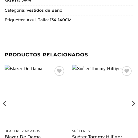
SKU:
03-2898
Categoría:
Vestidos de Baño
Etiquetas:
Azul
,
Talla: 134-140CM
PRODUCTOS RELACIONADOS
Añadir
Añadir
a la
a la
lista de
lista de
deseos
deseos
BLAZERS Y ABRIGOS
SUÉTERES
Blazer De Dama
Suéter Tommy Hilfiger