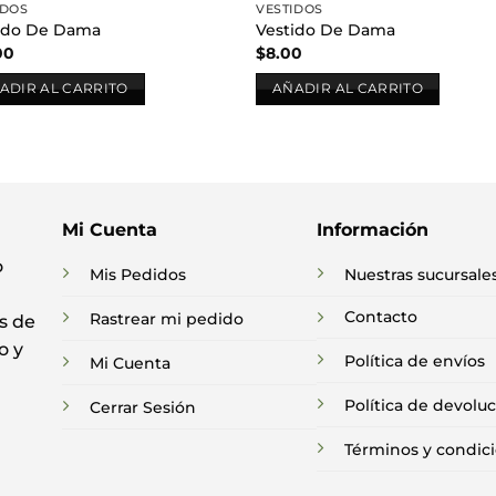
IDOS
VESTIDOS
ido De Dama
Vestido De Dama
00
$
8.00
ADIR AL CARRITO
AÑADIR AL CARRITO
Mi Cuenta
Información
o
Mis Pedidos
Nuestras sucursale
Contacto
Rastrear mi pedido
s de
o y
Política de envíos
Mi Cuenta
Política de devolu
Cerrar Sesión
Términos y condic