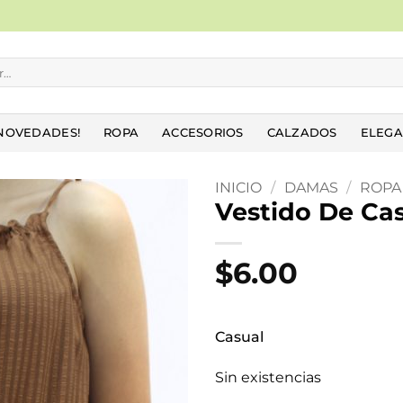
NOVEDADES!
ROPA
ACCESORIOS
CALZADOS
ELEGA
INICIO
/
DAMAS
/
ROPA
Vestido De Ca
Añadir
a la
$
6.00
lista
de
deseos
Casual
Sin existencias