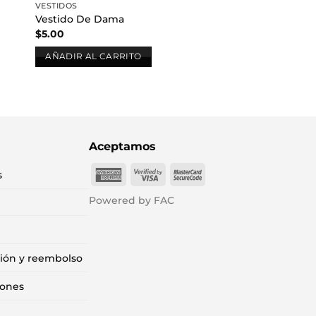
VESTIDOS
Vestido De Dama
$
5.00
AÑADIR AL CARRITO
Aceptamos
American
Visa
MasterCard
s
Express
2
2
Powered by FAC
ción y reembolso
iones