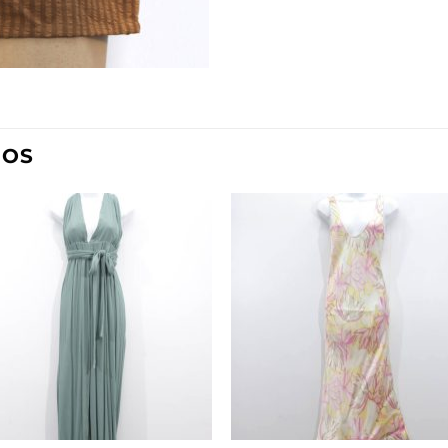
DOS
Añadir
Aña
a la
a l
lista de
lista
deseos
des