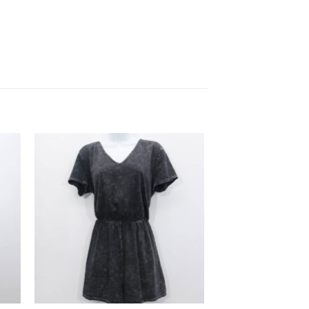
dir
Añadir
a
a la
 de
lista de
eos
deseos