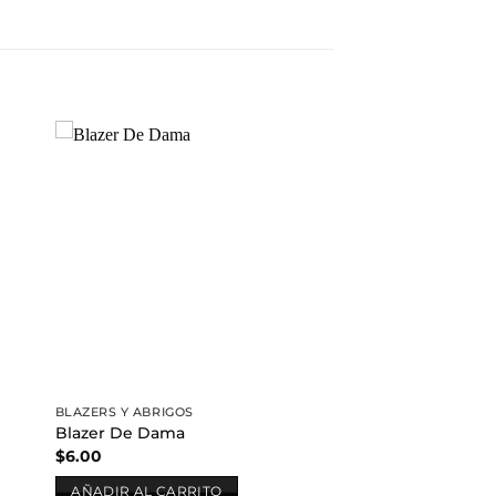
dir
Añadir
a
a la
 de
lista de
eos
deseos
BLAZERS Y ABRIGOS
Blazer De Dama
$
6.00
AÑADIR AL CARRITO