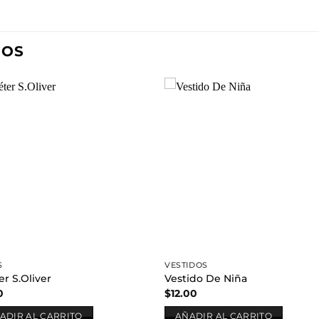
DOS
Añadir
Aña
a la
a l
lista de
lista
deseos
des
S
VESTIDOS
er S.Oliver
Vestido De Niña
0
$
12.00
ADIR AL CARRITO
AÑADIR AL CARRITO