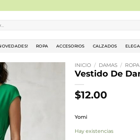
NOVEDADES!
ROPA
ACCESORIOS
CALZADOS
ELEGA
INICIO
/
DAMAS
/
ROPA
Vestido De D
Añadir
a la
$
12.00
lista
de
deseos
Yomi
Hay existencias