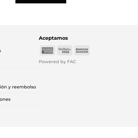
Aceptamos
American
Visa
MasterCard
s
Express
2
2
Powered by FAC
ción y reembolso
iones