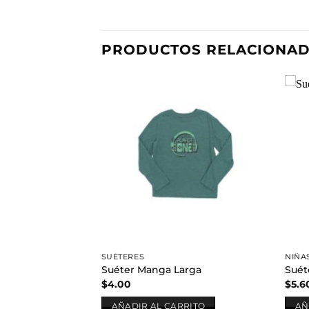
PRODUCTOS RELACIONA
Añadir
a la
lista de
deseos
SUÉTERES
NIÑA
Suéter Manga Larga
Suét
$
4.00
$
5.6
AÑADIR AL CARRITO
AÑ